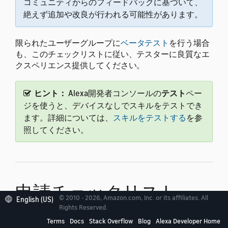
コミュニティからのフィードバックに基づいて、
絶えず追加や改良が行われる可能性があります。
限られたユーザーグループに
ベータテスト
を行う場合
も、このチェックリストに従い、テスターに良質なエ
クスペリエンス提供してください。
ヒント：
Alexa開発者コンソールの
テスト
ペー
ジを使うと、デバイスなしでスキルをテストでき
ます。詳細については、
スキルをテストする
を参
照してください。
申請チェックリスト
© 2010 - 2026, Amazon.com, Inc. or its affiliates. All
English (US)
Rights Reserved.
このチェックリストは、認定プロセス用にスキルを準
Terms
Docs
Stack Overflow
Blog
Alexa Developer Home