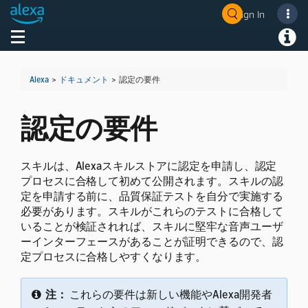
Sign In
Welcome! Ask the DevAssistant
Toggle navigation
Toggl
Alexa
>
ドキュメント
>
認定の要件
認定の要件
スキルは、Alexaスキルストアに認定を申請し、認定
プロセスに合格して初めて公開されます。
スキルの認
定を申請する前に、品質保証テストを自分で実施する
必要があります。スキルがこれらのテストに合格して
いることが検証されれば、スキルに堅牢な音声ユーザ
ーインターフェースがあることが証明できるので、認
定プロセスに合格しやすくなります。
注：
これらの要件は新しい機能やAlexa開発者