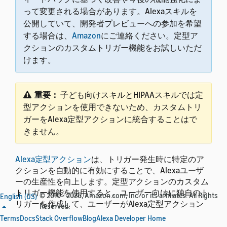
って変更される場合があります。
Alexaスキルを
公開していて、開発者プレビューへの参加を希望
する場合は、
Amazon
にご連絡ください。定型ア
クションのカスタムトリガー機能をお試しいただ
けます。
重要：
子ども向けスキルとHIPAAスキルでは定
型アクションを使用できないため、カスタムトリ
ガーをAlexa定型アクションに統合することはで
きません。
Alexa定型アクション
は、トリガー発生時に特定のア
クションを自動的に有効にすることで、Alexaユーザ
ーの生産性を向上します。定型アクションのカスタム
トリガー機能を使用すると、ユーザー向けに独自のト
© 2010 - 2026, Amazon.com, Inc. or its affiliates. All Rights
English (US)
リガーを作成して、ユーザーがAlexa定型アクション
Reserved.
を作成するための選択肢を増やすことができます。
Terms
Docs
Stack Overflow
Blog
Alexa Developer Home