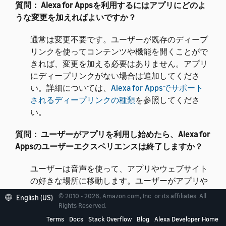
質問：
Alexa for Appsを利用するにはアプリにどのよ
うな変更を加えればよいですか？
通常は変更不要です。ユーザーが既存のディープ
リンクを使ってコンテンツや機能を開くことがで
きれば、変更を加える必要はありません。アプリ
にディープリンクがない場合は追加してくださ
い。詳細については、
Alexa for Appsでサポート
されるディープリンクの種類
を参照してくださ
い。
質問：
ユーザーがアプリを利用し始めたら、Alexa for
Appsのユーザーエクスペリエンスは終了しますか？
ユーザーは音声を使って、アプリやウェブサイト
の好きな場所に移動します。ユーザーがアプリや
ウェブサイトを利用し始めたら、タッチして移動
© 2010 - 2026, Amazon.com, Inc. or its affiliates. All
English (US)
したり、スキルに新しいリクエストを出したりす
Rights Reserved.
ることができます。たとえば、
「アレクサ、カッ
Terms
Docs
Stack Overflow
Blog
Alexa Developer Home