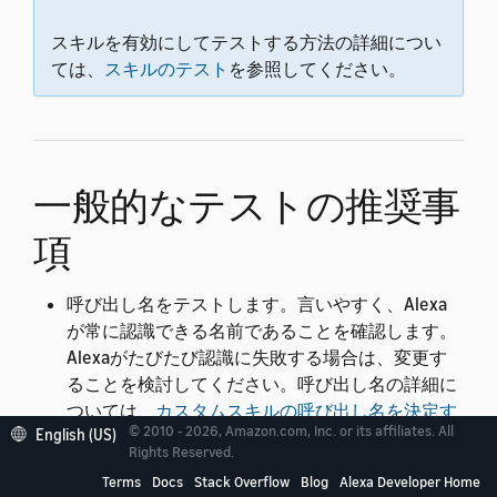
スキルを有効にしてテストする方法の詳細につい
ては、
スキルのテスト
を参照してください。
一般的なテストの推奨事
項
呼び出し名をテストします。言いやすく、Alexa
が常に認識できる名前であることを確認します。
Alexaがたびたび認識に失敗する場合は、変更す
ることを検討してください。呼び出し名の詳細に
ついては、
カスタムスキルの呼び出し名を決定す
© 2010 - 2026, Amazon.com, Inc. or its affiliates. All
English (US)
る
を参照してください。
Rights Reserved.
音声インターフェースの異なるサンプル発話をす
Terms
Docs
Stack Overflow
Blog
Alexa Developer Home
べてテストします。