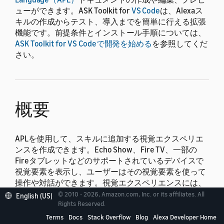
ューができます。ASK Toolkit for
VS Code
は、Alexaス
キルの作成からテスト、導入までを簡単に行える拡張
機能です。前提条件とインストール手順については、
ASK Toolkit for VS Codeで開発を始める
を参照してくだ
さい。
概要
APLを使用して、スキルに追加する視覚エクスペリエ
ンスを作成できます。Echo Show、Fire TV、一部の
Fireタブレットなどのサポートされているデバイスで
視覚要素を表示し、ユーザーはその視覚要素を使って
操作や対話ができます。視覚エクスペリエンスには、
アニメーション、グラフィック、画像、スライドショ
© 2010 - 2026, Amazon.com, Inc. or its affiliates. All
English (US)
ー、ビデオを含めることができます。詳細について
Rights Reserved.
は、
スキルに視覚要素とオーディオを追加する
を参照
Terms
Docs
Stack Overflow
Blog
Alexa Developer Home