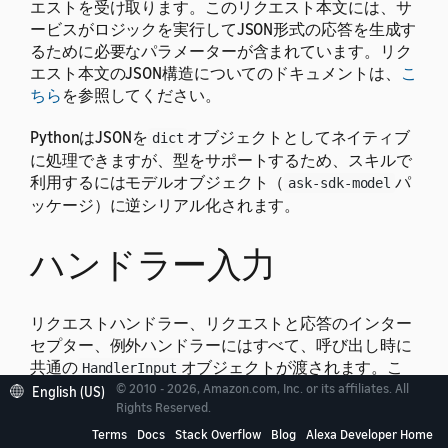
エストを受け取ります。このリクエスト本文には、サ
ービスがロジックを実行してJSON形式の応答を生成す
るために必要なパラメーターが含まれています。リク
エスト本文のJSON構造についてのドキュメントは、
こ
ちら
を参照してください。
PythonはJSONを
オブジェクトとしてネイティブ
dict
に処理できますが、型をサポートするため、スキルで
利用するにはモデルオブジェクト（
パ
ask-sdk-model
ッケージ）に逆シリアル化されます。
ハンドラー入力
リクエストハンドラー、リクエストと応答のインター
セプター、例外ハンドラーにはすべて、呼び出し時に
共通の
オブジェクトが渡されます。こ
HandlerInput
のオブジェクトには、リクエスト処理に有効な各種エ
© 2010 - 2026, Amazon.com, Inc. or its affiliates. All
English (US)
Rights Reserved.
ンティティが含まれます。以下はその例です。
Terms
Docs
Stack Overflow
Blog
Alexa Developer Home