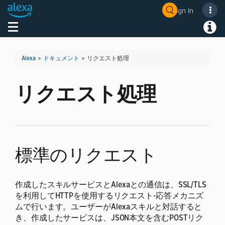
Sign In
Welcome! Ask the DevAssistant
Toggle navigation
Toggl
Alexa
>
ドキュメント
>
リクエスト処理
リクエスト処理
標準のリクエスト
作成したスキルサービスとAlexaとの通信は、SSL/TLS
を利用してHTTPを使用するリクエスト-応答メカニズ
ムで行います。ユーザーがAlexaスキルと対話すると
き、作成したサービスは、JSON本文を含むPOSTリク