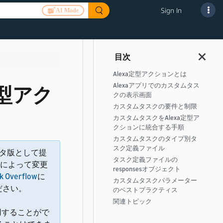
Sign In
AI Mode
Alexa定型アクションとは
Alexaアプリでのカスタムタス
定型アク
クの表示画面
カスタムタスクの要件と制限
カスタムタスクをAlexa定型ア
クションに統合する手順
カスタムタスクのタイプ別タ
スク定義ファイル
ータ版として提
タスク定義ファイルの
によって変更
responsesオブジェクト
k Overflow
に
カスタムタスクパラメーター
ください。
のベストプラクティス
関連トピック
を使用することがで