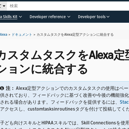
て
a Skills Kit
Developer reference
Developer tools
Alexa
>
ドキュメント
>
カスタムタスクをAlexa定型アクションに統合する
カスタムタスクをAlexa
ションに統合する
注：
Alexa定型アクションでのカスタムタスクの使用はベ
供されており、フィードバックに基づく改善や今後の機能強化
される場合があります。
フィードバックを提供するには、
Stac
アクセスし、customtasksinroutinesタグを付けて投稿して
子ども向けスキルとHIPAAスキルでは、Skill Connections