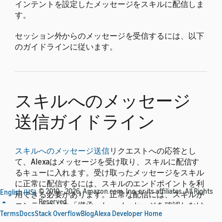
インテントを設定したメッセージをスキルに配信しま
す。
セッション外からのメッセージを受信するには、以下
のガイドラインに従います。
スキルへのメッセージ
送信ガイドライン
スキルへのメッセージ送信
リクエストへの応答とし
て、Alexaはメッセージを受け取り、スキルに配信す
るキューに入れます。受け取ったメッセージをスキル
に正常に配信するには、スキルのエンドポイントを利
© 2010 - 2026, Amazon.com, Inc. or its affiliates. All Rights
English (US)
用できる必要があります。正常な配信には、スキルが
Reserved.
コンテキストを「継承」し、メッセージを確認しなけ
Terms
Docs
Stack Overflow
Blog
Alexa Developer Home
ればなりません。