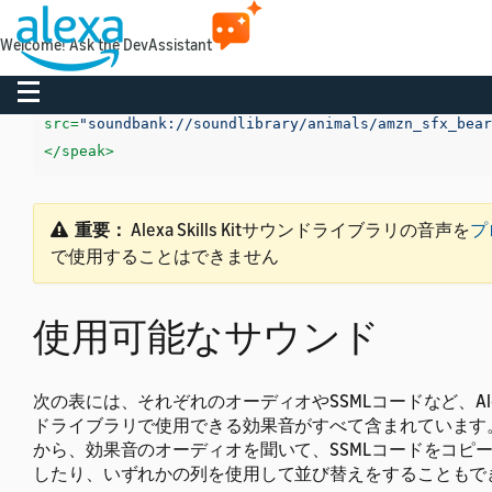
<speak>
Welcome! Ask the DevAssistant
  これはアレクサの通常音声です。音響効果クマのうなり声（1）を再生します。

Toggle navigation
<audio
src=
"soundbank://soundlibrary/animals/amzn_sfx_bear
</speak>
重要：
Alexa Skills Kitサウンドライブラリの音声を
プ
で使用することはできません
使用可能なサウンド
次の表には、それぞれのオーディオやSSMLコードなど、Alexa S
ドライブラリで使用できる効果音がすべて含まれています
から、効果音のオーディオを聞いて、SSMLコードをコピ
したり、いずれかの列を使用して並び替えをすることもで