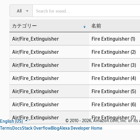
All
カテゴリー
名前
カテゴリー
名前
Air/Fire_Extinguisher
Fire Extinguisher (1)
Air/Fire_Extinguisher
Fire Extinguisher (2)
Air/Fire_Extinguisher
Fire Extinguisher (3)
Air/Fire_Extinguisher
Fire Extinguisher (4)
Air/Fire_Extinguisher
Fire Extinguisher (5)
Air/Fire_Extinguisher
Fire Extinguisher (6)
Air/Fire_Extinguisher
Fire Extinguisher (7)
© 2010 - 2026, Amazon.com, Inc. or its a
English (US)
Terms
Docs
Stack Overflow
Blog
Alexa Developer Home
Air/Fire_Extinguisher
Fire Extinguisher (8)