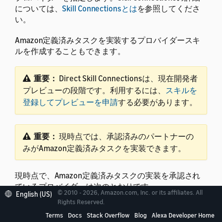
については、
Skill Connectionsとは
を参照してくださ
い。
Amazon定義済みタスクを実装するプロバイダースキ
ルを作成することもできます。
重要：
Direct Skill Connectionsは、現在開発者
プレビューの段階です。利用するには、
スキルを
登録してプレビューを申請
する必要があります。
重要：
現時点では、承認済みのパートナーの
みがAmazon定義済みタスクを実装できます。
現時点で、Amazon定義済みタスクの実装を承認され
ているプロバイダーは次のとおりです。
© 2010 - 2026, Amazon.com, Inc. or its affiliates. All
English (US)
Rights Reserved.
印刷： Hewlett-Packard、Canon、Epson
Terms
Docs
Stack Overflow
Blog
Alexa Developer Home