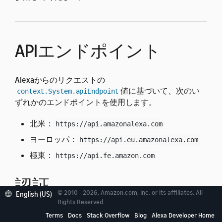
APIエンドポイント
Alexaからのリクエストの
値に基づいて、次のい
context.System.apiEndpoint
ずれかのエンドポイントを使用します。
北米：
https://api.amazonalexa.com
ヨーロッパ：
https://api.eu.amazonalexa.com
極東：
https://api.fe.amazon.com
認証
© 2010 - 2026, Amazon.com, Inc. or its affiliates. All
English (US)
Rights Reserved.
スキルセッションからのAPIリクエストの場合は、
Terms
Docs
Stack Overflow
Blog
Alexa Developer Home