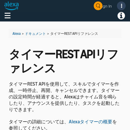
Sign In
Welcome! Ask the DevAssistant
Toggle navigation
Toggl
Alexa
>
ドキュメント
>
タイマーREST APIリファレンス
タイマーREST APIリフ
ァレンス
タイマーREST APIを使用して、スキルでタイマーを作
成、一時停止、再開、キャンセルできます。タイマー
の設定時間が経過すると、Alexaはチャイム音を鳴ら
したり、アナウンスを提供したり、タスクを起動した
りできます。
タイマーの詳細については、
Alexaタイマーの概要
を
参照してください。