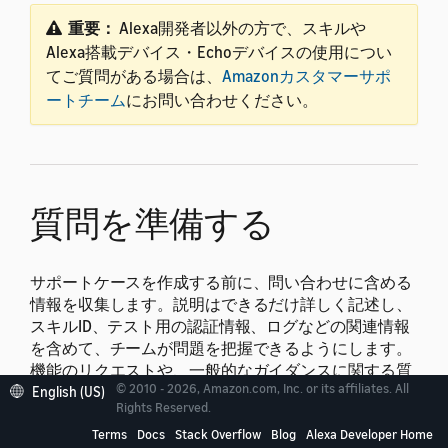
重要：
Alexa開発者以外の方で、スキルや
Alexa搭載デバイス・Echoデバイスの使用につい
てご質問がある場合は、
Amazonカスタマーサポ
ートチーム
にお問い合わせください。
質問を準備する
サポートケースを作成する前に、問い合わせに含める
情報を収集します。説明はできるだけ詳しく記述し、
スキルID、テスト用の認証情報、ログなどの関連情報
を含めて、チームが問題を把握できるようにします。
機能のリクエストや、一般的なガイダンスに関する質
© 2010 - 2026, Amazon.com, Inc. or its affiliates. All
問の場合は、ユースケースの説明を含めてください。
English (US)
Rights Reserved.
Terms
Docs
Stack Overflow
Blog
Alexa Developer Home
注：
具体的なコーディングのガイダンスや提