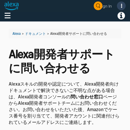
Sign In
Welcome! Ask the DevAssistant
Toggle navigation
Toggl
Alexa
>
ドキュメント
>
Alexa開発者サポートに問い合わせる
Alexa開発者サポート
に問い合わせる
Alexaスキルの開発や認定について、Alexa開発者向け
ドキュメントで解決できないご不明な点がある場合
は、Alexa開発者コンソールの
問い合わせ窓口
ページ
からAlexa開発者サポートチームにお問い合わせくだ
さい。お問い合わせをいただいた後、Amazonでケー
ス番号を割り当てて、開発者アカウントに関連付けら
れているメールアドレスにご連絡します。