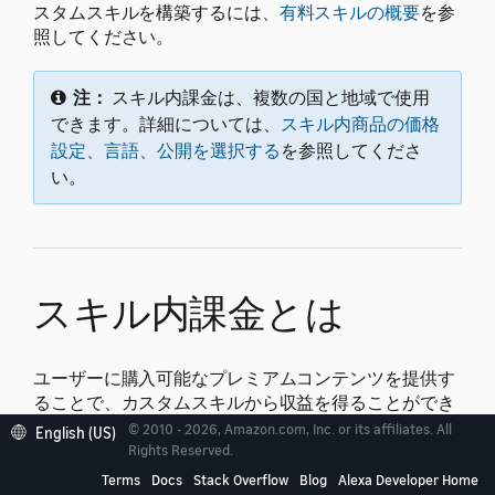
スタムスキルを構築するには、
有料スキルの概要
を参
照してください。
注：
スキル内課金は、複数の国と地域で使用
できます。詳細については、
スキル内商品の価格
設定、言語、公開を選択する
を参照してくださ
い。
スキル内課金とは
ユーザーに購入可能なプレミアムコンテンツを提供す
ることで、カスタムスキルから収益を得ることができ
ます。提供するどのコンテンツを無料にしてどのコン
© 2010 - 2026, Amazon.com, Inc. or its affiliates. All
English (US)
テンツを購入対象とするかは、開発者が決定します。
Rights Reserved.
スキルセッション中に、スキルエクスペリエンスを強
Terms
Docs
Stack Overflow
Blog
Alexa Developer Home