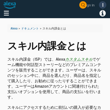
Sign In
Welcome! Ask the DevAssistant
Toggle navigation
Toggl
Alexa
>
ドキュメント
>
スキル内課金とは
スキル内課金とは
スキル内課金（ISP）では、Alexa
カスタムスキル
でゲ
ーム機能や対話型ストーリーなどのプレミアムコンテ
ンツを販売することができます。ユーザーは、スキル
のセッション中に、商品を選んだり、商品名を指定し
て購入したり、お勧めに従ったりすることができま
す。ユーザーはAmazonアカウントに関連付けられた
支払いオプションを使用して、商品の支払いを行いま
す。
スキルにアクセスするために前払いの購入が必要なカ