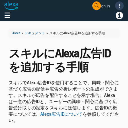
Sign In
Welcome! Ask the DevAssistant
Toggle navigation
Toggl
Alexa
>
ドキュメント
>
スキルにAlexa広告IDを追加する手順
スキルにAlexa広告ID
を追加する手順
スキルでAlexa広告IDを使用することで、興味・関心に
基づく広告の配信や広告分析レポートの生成ができま
す。スキルが広告を配信することを示す場合、Alexa
は一意の広告IDと、ユーザーの興味・関心に基づく広
告受け取りの設定をスキルに送信します。広告IDの概
要については、
Alexa広告IDについて
を参照してくださ
い。