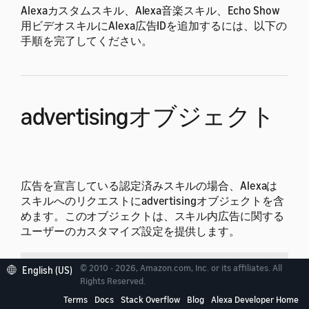
Alexaカスタムスキル、Alexa音楽スキル、Echo Show
用ビデオスキルにAlexa広告IDを追加するには、以下の
手順を完了してください。
advertisingオブジェクト
広告を宣言している認定済みスキルの場合、Alexaは
スキルへのリクエストにadvertisingオブジェクトを含
めます。このオブジェクトは、スキル内広告に関する
ユーザーのカスタマイズ設定を提供します。
プロパティ
説明
© 2010 - 2026, Amazon.com, Inc. or its affiliates. All
English (US)
Rights Reserved.
OpenRTB API仕様
の
アトリビュー
advertisingId
ifa
Terms
Docs
Stack Overflow
Blog
Alexa Developer Home