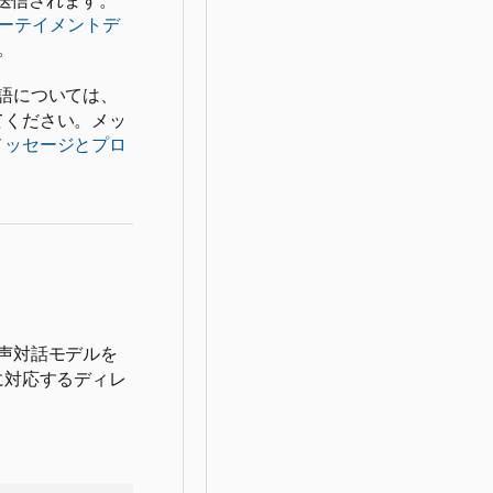
が送信されます。
ーテイメントデ
。
語については、
てください。メッ
のメッセージとプロ
声対話モデルを
に対応するディレ