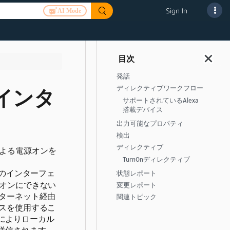
Sign In
AI Mode
発話
ディレクティブワークフロー
lerインタ
サポートされているAlexa
搭載デバイス
出力可能なプロパティ
検出
ディレクティブ
AN）による電源オンを
TurnOnディレクティブ
のインターフェ
状態レポート
オンにできない
変更レポート
ターネット経由
関連トピック
スを使用するこ
aによりローカル