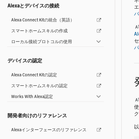
ネ
Alexaとデバイスの接続
エ
バ
Alexa Connect Kitの統合（英語）
A
スマートホームスキルの作成
A
セ
ローカル接続プロトコルの使用
パ
デバイスの認定
Alexa Connect Kitの認定
スマートホームスキルの認定
Works With Alexa認定
A
使
ク
開発者向けのリファレンス
以
Alexaインターフェースのリファレンス