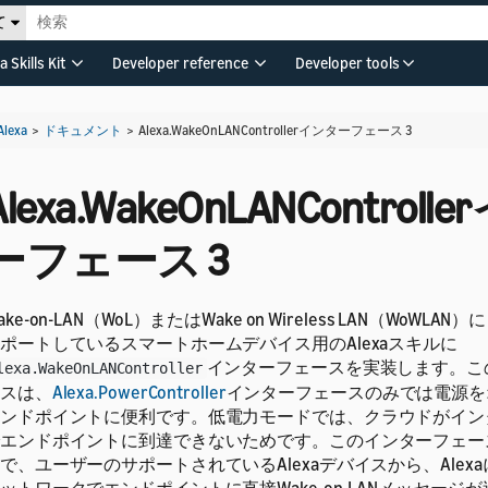
て
a Skills Kit
Developer reference
Developer tools
Alexa
>
ドキュメント
>
Alexa.WakeOnLANControllerインターフェース 3
Alexa.WakeOnLANControl
ーフェース 3
ake-on-LAN（WoL）またはWake on Wireless LAN（WoWL
ポートしているスマートホームデバイス用のAlexaスキルに
インターフェースを実装します。こ
lexa.WakeOnLANController
スは、
Alexa.PowerController
インターフェースのみでは電源を
ンドポイントに便利です。低電力モードでは、クラウドがイン
エンドポイントに到達できないためです。このインターフェー
で、ユーザーのサポートされているAlexaデバイスから、Alex