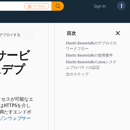
Sign In
AI Mode
kにデプロイする
Elastic Beanstalkのデプロイの
ワークフロー
サービ
Elastic Beanstalkの使用要件
Elastic BeanstalkのJavaシステ
lkにデプ
ムプロパティの設定
次のステップ
クセスが可能なエ
HTTPSを介し
満たすエンドポ
ゾンウェブサー