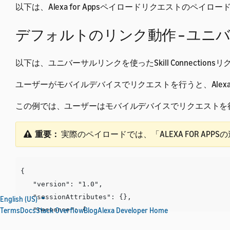
以下は、Alexa for Appsペイロードリクエストのペイロ
デフォルトのリンク動作 – ユ
以下は、ユニバーサルリンクを使ったSkill Connectio
ユーザーがモバイルデバイスでリクエストを行うと、Ale
この例では、ユーザーはモバイルデバイスでリクエストを
重要：
実際のペイロードでは、「ALEXA FOR APPS
{

   "version": "1.0",

   "sessionAttributes": {},

English (US)
Terms
Docs
   "response": {

Stack Overflow
Blog
Alexa Developer Home
      "outputSpeech": {...},
