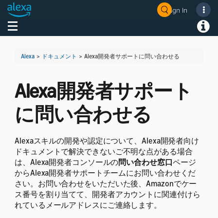
Sign In
Welcome! Ask the DevAssistant
Toggle navigation
Toggl
Alexa
>
ドキュメント
>
Alexa開発者サポートに問い合わせる
Alexa開発者サポート
に問い合わせる
Alexaスキルの開発や認定について、Alexa開発者向け
ドキュメントで解決できないご不明な点がある場合
は、Alexa開発者コンソールの
問い合わせ窓口
ページ
からAlexa開発者サポートチームにお問い合わせくだ
さい。お問い合わせをいただいた後、Amazonでケー
ス番号を割り当てて、開発者アカウントに関連付けら
れているメールアドレスにご連絡します。