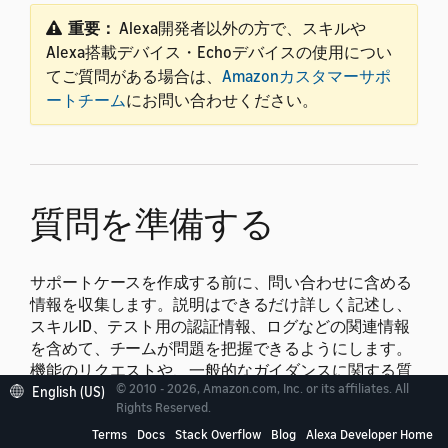
重要：
Alexa開発者以外の方で、スキルや
Alexa搭載デバイス・Echoデバイスの使用につい
てご質問がある場合は、
Amazonカスタマーサポ
ートチーム
にお問い合わせください。
質問を準備する
サポートケースを作成する前に、問い合わせに含める
情報を収集します。説明はできるだけ詳しく記述し、
スキルID、テスト用の認証情報、ログなどの関連情報
を含めて、チームが問題を把握できるようにします。
機能のリクエストや、一般的なガイダンスに関する質
© 2010 - 2026, Amazon.com, Inc. or its affiliates. All
問の場合は、ユースケースの説明を含めてください。
English (US)
Rights Reserved.
Terms
Docs
Stack Overflow
Blog
Alexa Developer Home
注：
具体的なコーディングのガイダンスや提