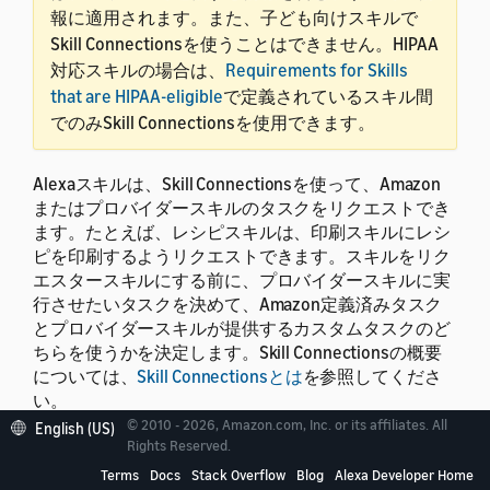
報に適用されます。また、子ども向けスキルで
Skill Connectionsを使うことはできません。HIPAA
対応スキルの場合は、
Requirements for Skills
that are HIPAA-eligible
で定義されているスキル間
でのみSkill Connectionsを使用できます。
Alexaスキルは、Skill Connectionsを使って、Amazon
またはプロバイダースキルのタスクをリクエストでき
ます。たとえば、レシピスキルは、印刷スキルにレシ
ピを印刷するようリクエストできます。スキルをリク
エスタースキルにする前に、プロバイダースキルに実
行させたいタスクを決めて、Amazon定義済みタスク
とプロバイダースキルが提供するカスタムタスクのど
ちらを使うかを決定します。Skill Connectionsの概要
については、
Skill Connectionsとは
を参照してくださ
い。
© 2010 - 2026, Amazon.com, Inc. or its affiliates. All
English (US)
Rights Reserved.
Terms
Docs
Stack Overflow
Blog
Alexa Developer Home