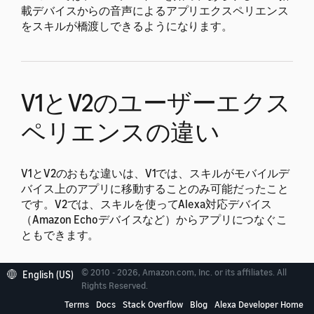
載デバイスからの音声によるアプリエクスペリエンス
をスキルが橋渡しできるようになります。
V1とV2のユーザーエクス
ペリエンスの違い
V1とV2のおもな違いは、V1では、スキルがモバイルデ
バイス上のアプリに移動することのみ可能だったこと
です。V2では、スキルを使ってAlexa対応デバイス
（Amazon Echoデバイスなど）からアプリにつなぐこ
ともできます。
移行ワークフロー
© 2010 - 2026, Amazon.com, Inc. or its affiliates. All
English (US)
Rights Reserved.
Terms
Docs
Stack Overflow
Blog
Alexa Developer Home