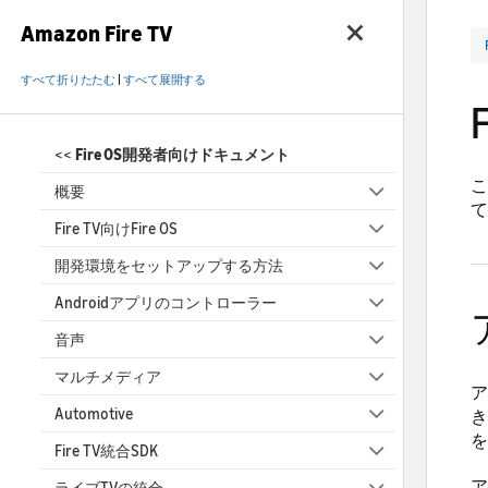
Amazon Fire TV
すべて折りたたむ
|
すべて展開する
<<
Fire OS開発者向けドキュメント
こ
概要
て
Fire TV向けFire OS
開発環境をセットアップする方法
Androidアプリのコントローラー
音声
マルチメディア
ア
Automotive
き
を
Fire TV統合SDK
ア
ライブTVの統合