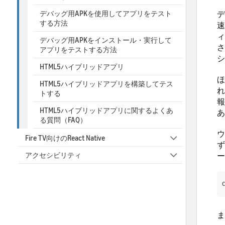
デバッグ用APKを使用してアプリをテスト
デ
する方法
速
ィ
デバッグ用APKをインストール・実行して
さ
アプリをテストする方法
シ
HTML5ハイブリッドアプリ
ほ
HTML5ハイブリッドアプリを構築してテス
れ
トする
報
HTML5ハイブリッドアプリに関するよくあ
あ
る質問（FAQ）
ウ
Fire TV向けのReact Native
ず
アクセシビリティ
ー
ま