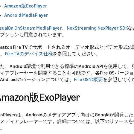
Amazon版ExoPlayer
Android MediaPlayer
sualOn OnStream MediaPlayer
、
NexStreaming NexPlayer SDK
な
プションも用意されています。
mazon Fire TVでサポートされるオーディオ形式とビデオ形式
、
Fire TVのデバイス仕様
を参照してください。
た、Android環境で利用できる標準のAndroid APIを使用し
ィアプレーヤーを開発することも可能です。各Fire OSバージ
Androidのバージョンについては、
Fire OSの概要
を参照してく
Amazon版ExoPlayer
xoPlayerは、Androidのメディアアプリ向けにGoogleが開発
メディアプレーヤーです。詳細については、以下のリソースを
。