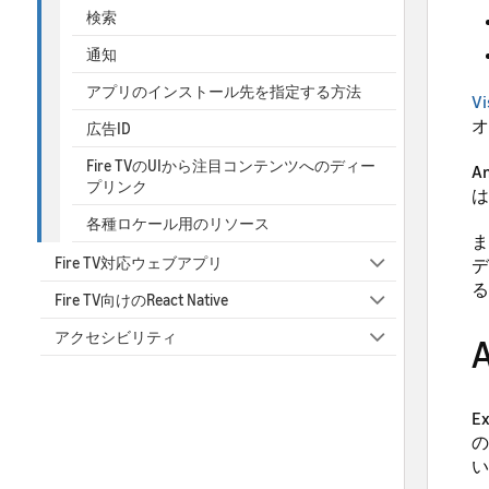
検索
通知
アプリのインストール先を指定する方法
Vi
オ
広告ID
Fire TVのUIから注目コンテンツへのディー
A
プリンク
は
各種ロケール用のリソース
ま
Fire TV対応ウェブアプリ
デ
る
Fire TV向けのReact Native
アクセシビリティ
E
の
い