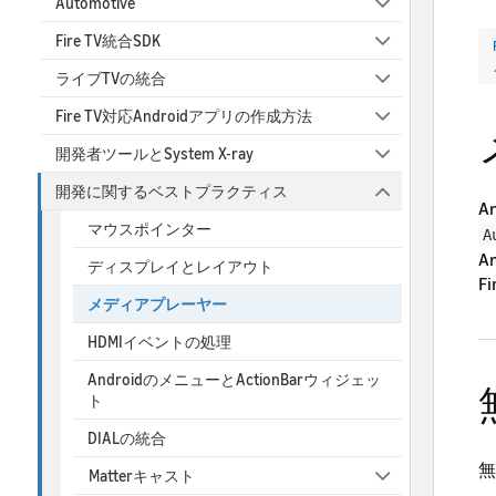
Automotive
Fire TV統合SDK
ライブTVの統合
Fire TV対応Androidアプリの作成方法
開発者ツールとSystem X-ray
開発に関するベストプラクティス
A
マウスポインター
A
A
ディスプレイとレイアウト
F
メディアプレーヤー
HDMIイベントの処理
AndroidのメニューとActionBarウィジェッ
ト
DIALの統合
無
Matterキャスト