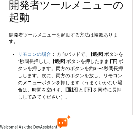
開発者ツールメニューの
起動
開発者ツールメニューを起動する方法は複数ありま
す。
リモコンの場合
： 方向パッドで、
[選択]
ボタンを
1秒間長押しし、
[選択]
ボタンを押したまま
[下]
ボ
タンを押します。両方のボタンを約3〜4秒間長押
しします。次に、両方のボタンを放し、リモコン
の
メニュー
ボタンを押します（うまくいかない場
合は、時間を空けず、
[選択]
と
[下]
を同時に長押
ししてみてください）。
Amazon Fire TVゲームコントローラー（日本では
現在お取り扱いできません）の場合
：
A
と
Y
を同
時に5秒間長押しします。次に、コントローラー
Welcome! Ask the DevAssistant
の
メニュー
ボタンを押してください。