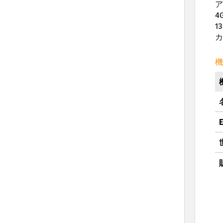
ア
4
1
カ
機