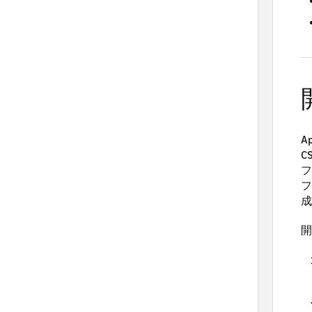
A
C
フ
フ
成
開