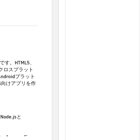
です。HTML5、
してクロスプラット
ndroidプラット
 OS向けアプリを作
ode.jsと
Amazon Fire