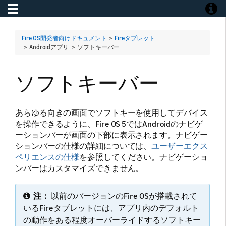
Toggle navigation
Toggle
Fire OS開発者向けドキュメント
>
Fireタブレット
> Androidアプリ >
ソフトキーバー
ソフトキーバー
あらゆる向きの画面でソフトキーを使用してデバイス
を操作できるように、Fire OS 5ではAndroidのナビゲ
ーションバーが画面の下部に表示されます。ナビゲー
ションバーの仕様の詳細については、
ユーザーエクス
ペリエンスの仕様
を参照してください。ナビゲーショ
ンバーはカスタマイズできません。
注：
以前のバージョンのFire OSが搭載されて
いるFireタブレットには、アプリ内のデフォルト
の動作をある程度オーバーライドするソフトキー