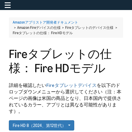
Toggle navigation
To
Amazonアプリストア開発者ドキュメント
> Amazon Fireデバイスの仕様 > Fireタブレットのデバイス仕様 >
Fireタブレットの仕様： Fire HDモデル
Fireタブレットの仕
様： Fire HDモデル
詳細を確認したい
Fireタブレットデバイス
を以下のド
ロップダウンメニューから選択してください（注：本
ページの画像は米国の商品となり、日本国内で提供さ
れているカラー、アプリとは異なる可能性がありま
す）。
Fire HD 8（2024、第12世代）