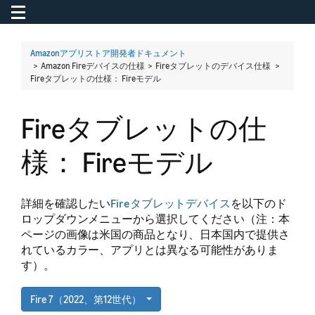
Toggle navigation
To
Amazonアプリストア開発者ドキュメント
> Amazon Fireデバイスの仕様 > Fireタブレットのデバイス仕様 >
Fireタブレットの仕様： Fireモデル
Fireタブレットの仕
様： Fireモデル
詳細を確認したい
Fireタブレットデバイス
を以下のド
ロップダウンメニューから選択してください（注：本
ページの画像は米国の商品となり、日本国内で提供さ
れているカラー、アプリとは異なる可能性がありま
す）。
Fire 7（2022、第12世代）