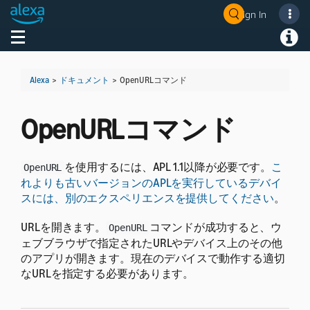
Sign In
Welcome! Ask the DevAssistant
Toggle navigation
Toggl
Alexa
>
ドキュメント
>
OpenURLコマンド
OpenURLコマンド
を使用するには、APL 1.1以降が必要です。
こ
OpenURL
れよりも古いバージョンのAPLを実行しているデバイ
スには、別のエクスペリエンスを提供してください
。
URLを開きます。
コマンドが成功すると、ウ
OpenURL
ェブブラウザで指定されたURLやデバイス上のその他
のアプリが開きます。現在のデバイスで動作する適切
なURLを指定する必要があります。