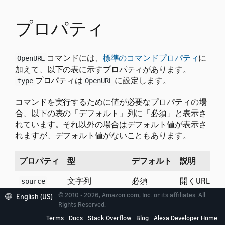
プロパティ
コマンドには、
標準のコマンドプロパティ
に
OpenURL
加えて、以下の表に示すプロパティがあります。
プロパティは
に設定します。
type
OpenURL
コマンドを実行するために値が必要なプロパティの場
合、以下の表の「デフォルト」列に「必須」と表示さ
れています。それ以外の場合はデフォルト値が表示さ
れますが、デフォルト値がないこともあります。
プロパティ
型
デフォルト
説明
文字列
必須
開くURLで
source
© 2010 - 2026, Amazon.com, Inc. or its affiliates. All
English (US)
コマンドの配列
[ ]
URLを開
onFail
Rights Reserved.
Terms
Docs
Stack Overflow
Blog
Alexa Developer Home