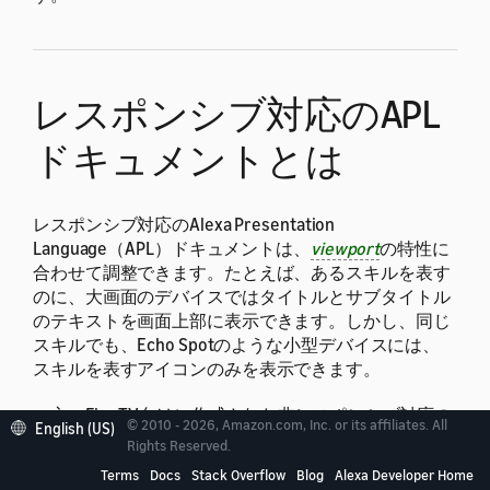
レスポンシブ対応のAPL
ドキュメントとは
レスポンシブ対応のAlexa Presentation
Language（APL）ドキュメントは、
viewport
の特性に
合わせて調整できます。たとえば、あるスキルを表す
のに、大画面のデバイスではタイトルとサブタイトル
のテキストを画面上部に表示できます。しかし、同じ
スキルでも、Echo Spotのような小型デバイスには、
スキルを表すアイコンのみを表示できます。
一方、Fire TV向けに作成された非レスポンシブ対応の
© 2010 - 2026, Amazon.com, Inc. or its affiliates. All
English (US)
APLドキュメントは、小型のEcho SpotやEcho Show 5
Rights Reserved.
での使用には向かない可能性があります。こうした非
Terms
Docs
Stack Overflow
Blog
Alexa Developer Home
レスポンシブ対応のドキュメントでは、結果として、