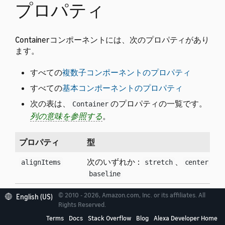
プロパティ
Containerコンポーネントには、次のプロパティがあり
ます。
すべての
複数子コンポーネントのプロパティ
すべての
基本コンポーネントのプロパティ
次の表は、
のプロパティの一覧です。
Container
列の意味を参照する
。
プロパティ
型
次のいずれか：
、
、
alignItems
stretch
center
s
baseline
次のいずれか：
、
、
direction
column
row
colum
© 2010 - 2026, Amazon.com, Inc. or its affiliates. All
English (US)
Rights Reserved.
rowReverse
Terms
Docs
Stack Overflow
Blog
Alexa Developer Home