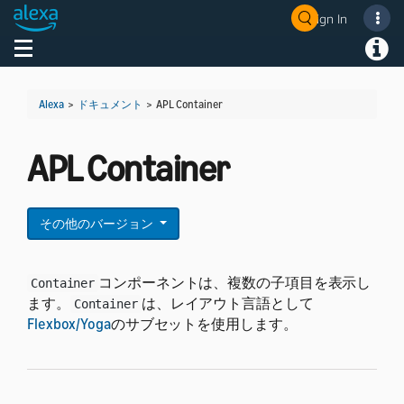
Sign In
Welcome! Ask the DevAssistant
Toggle navigation
Toggl
Alexa
>
ドキュメント
>
APL Container
APL Container
その他のバージョン
コンポーネントは、複数の子項目を表示し
Container
ます。
は、レイアウト言語として
Container
Flexbox/Yoga
のサブセットを使用します。