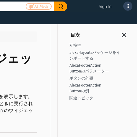
Sign In
AI Mode
互換性
alexa-layoutsパッケージをイ
ウィジェッ
ンポートする
AlexaFooterAction
Buttonのパラメーター
ボタンの外観
AlexaFooterAction
Buttonの例
を表示します。
関連トピック
ときに実行され
のウィジェッ
on