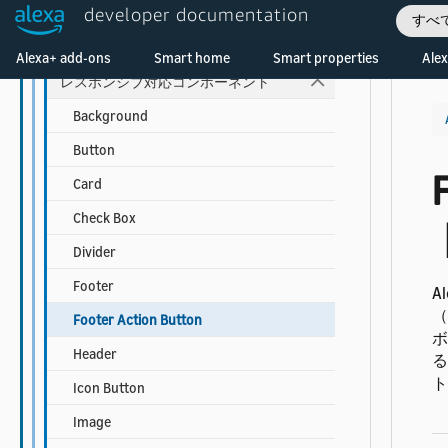
developer documentation
プレート
すべ
右から左に記述する言語のサポート
Alexa+ add-ons
Smart home
Smart properties
Alex
レスポンシブ対応コンポーネント
Background
Button
Card
Check Box
Divider
Footer
A
（
Footer Action Button
ボ
Header
る
ト
Icon Button
Image