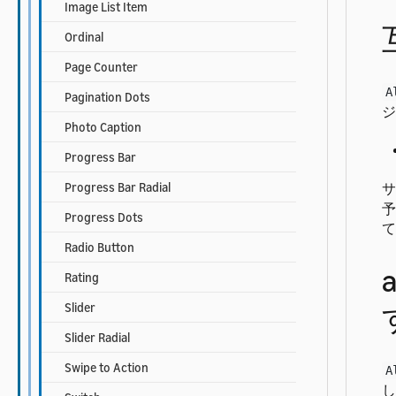
Image List Item
Ordinal
Page Counter
A
Pagination Dots
ジ
Photo Caption
Progress Bar
Progress Bar Radial
サ
予
Progress Dots
て
Radio Button
Rating
Slider
Slider Radial
Swipe to Action
A
し