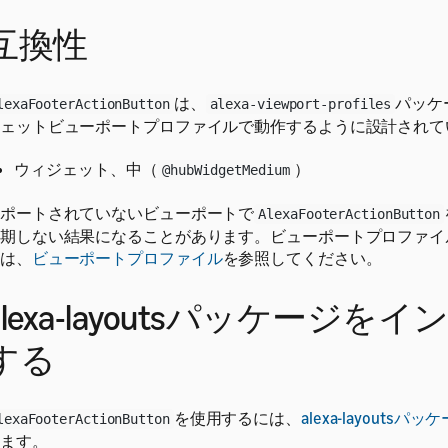
互換性
は、
パッケ
lexaFooterActionButton
alexa-viewport-profiles
ェットビューポートプロファイルで動作するように設計されて
ウィジェット、中（
）
@hubWidgetMedium
ポートされていないビューポートで
AlexaFooterActionButton
期しない結果になることがあります。ビューポートプロファイ
は、
ビューポートプロファイル
を参照してください。
alexa-layoutsパッケージを
する
を使用するには、
alexa-layouts
lexaFooterActionButton
ます。