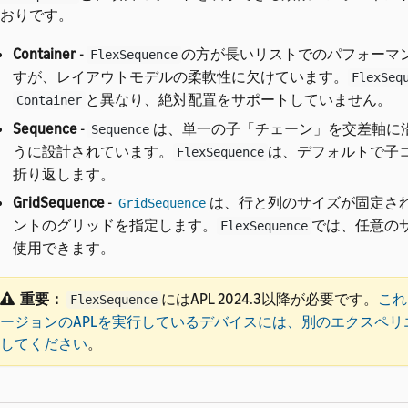
おりです。
Container
-
の方が長いリストでのパフォーマ
FlexSequence
すが、レイアウトモデルの柔軟性に欠けています。
FlexSeq
と異なり、絶対配置をサポートしていません。
Container
Sequence
-
は、単一の子「チェーン」を交差軸に
Sequence
うに設計されています。
は、デフォルトで子
FlexSequence
折り返します。
GridSequence
-
は、行と列のサイズが固定さ
GridSequence
ントのグリッドを指定します。
では、任意の
FlexSequence
使用できます。
重要：
にはAPL 2024.3以降が必要です。
これ
FlexSequence
ージョンのAPLを実行しているデバイスには、別のエクスペリ
してください
。