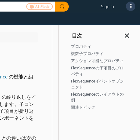
Sign In
AI Mode
プロパティ
複数子プロパティ
アクション可能なプロパティ
FlexSequenceの子項目のプロ
パティ
の機能と組
nce
FlexSequenceイベントオブジ
ェクト
FlexSequenceのレイアウトの
トの繰り返しをイ
例
します。子コン
関連トピック
子項目が折り返
ンポーネントを
トとの違いは次の