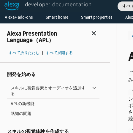
developer documentation
すべ
Welcome! Ask the DevAssistant
Alexa+ add-ons
Smart home
Smart properties
Alex
Alexa Presentation
Language（APL）
すべて折りたたむ
|
すべて展開する
F
開発を始める
み
スキルに視覚要素とオーディオを追加す
F
る
ン
APLの新機能
ポ
さ
既知の問題
繰
スキルの視覚体験を作成する
F