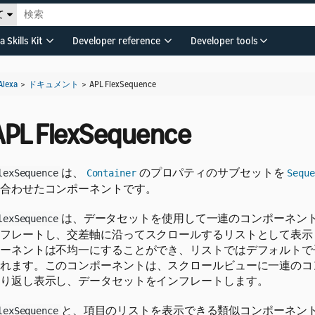
て
a Skills Kit
Developer reference
Developer tools
Alexa
>
ドキュメント
>
APL FlexSequence
APL FlexSequence
は、
のプロパティのサブセットを
lexSequence
Container
Seque
合わせたコンポーネントです。
は、データセットを使用して一連のコンポーネン
lexSequence
フレートし、交差軸に沿ってスクロールするリストとして表示
ーネントは不均一にすることができ、リストではデフォルトで
れます。
このコンポーネントは、スクロールビューに一連のコ
り返し表示し、データセットをインフレートします。
と、項目のリストを表示できる類似コンポーネン
lexSequence