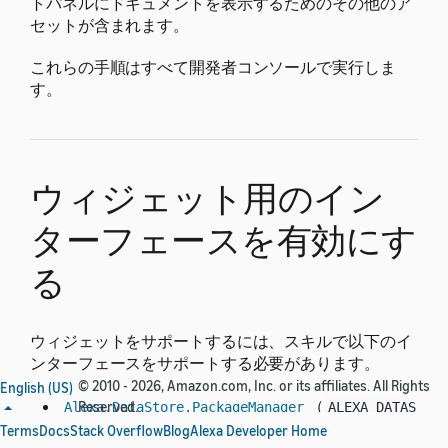
トパネルにドキュメントを表示するためのその他のア
セットが含まれます。
これらの手順はすべて開発者コンソールで実行しま
す。
ウィジェット用のイン
ターフェースを有効にす
る
ウィジェットをサポートするには、スキルで以下のイ
ンターフェースをサポートする必要があります。
© 2010 - 2026, Amazon.com, Inc. or its affiliates. All Rights
English (US)
（
Reserved.
Alexa.DataStore.PackageManager
ALEXA_DATAS
）- デバイス上のパッケージ
Terms
Docs
Stack Overflow
Blog
Alexa Developer Home
TORE_PACKAGEMANAGER