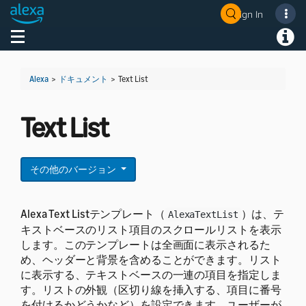
Sign In
Toggle navigation
Toggl
Alexa
>
ドキュメント
>
Text List
Text List
その他のバージョン
Alexa Text Listテンプレート（
）は、テ
AlexaTextList
キストベースのリスト項目のスクロールリストを表示
します。このテンプレートは全画面に表示されるた
め、ヘッダーと背景を含めることができます。リスト
に表示する、テキストベースの一連の項目を指定しま
す。リストの外観（区切り線を挿入する、項目に番号
を付けるかどうかなど）を設定できます。ユーザーが