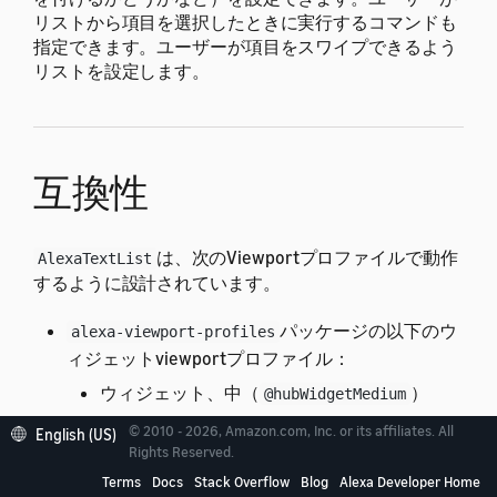
リストから項目を選択したときに実行するコマンドも
指定できます。ユーザーが項目をスワイプできるよう
リストを設定します。
互換性
は、次のViewportプロファイルで動作
AlexaTextList
するように設計されています。
パッケージの以下のウ
alexa-viewport-profiles
ィジェットviewportプロファイル：
ウィジェット、中（
）
@hubWidgetMedium
パッケージのすべての
alexa-viewport-profiles
© 2010 - 2026, Amazon.com, Inc. or its affiliates. All
English (US)
Rights Reserved.
標準viewportプロファイル：
Terms
Docs
Stack Overflow
Blog
Alexa Developer Home
すべての円形デバイスプロファイル