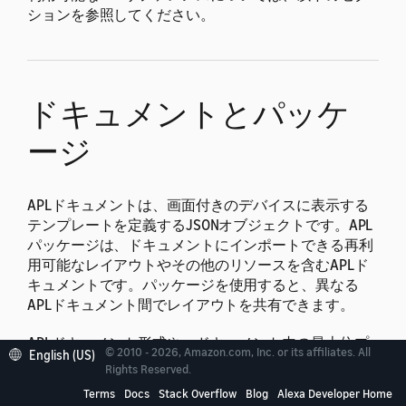
ションを参照してください。
ドキュメントとパッケ
ージ
APLドキュメントは、画面付きのデバイスに表示する
テンプレートを定義するJSONオブジェクトです。
APL
パッケージは、ドキュメントにインポートできる再利
用可能なレイアウトやその他のリソースを含むAPLド
キュメントです。パッケージを使用すると、異なる
APLドキュメント間でレイアウトを共有できます。
APLドキュメント形式や、ドキュメント内の最上位プ
© 2010 - 2026, Amazon.com, Inc. or its affiliates. All
English (US)
ロパティの詳細については、以下のトピックを参照し
Rights Reserved.
てください。
Terms
Docs
Stack Overflow
Blog
Alexa Developer Home