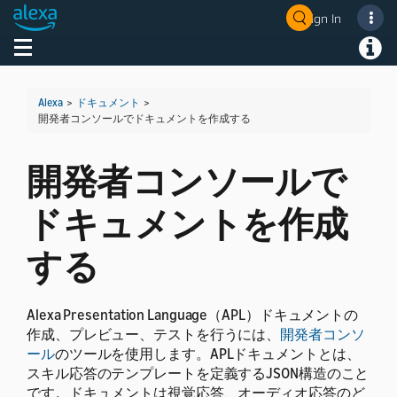
Sign In
Welcome! Ask the DevAssistant
Toggle navigation
Toggl
Alexa
>
ドキュメント
>
開発者コンソールでドキュメントを作成する
開発者コンソールで
ドキュメントを作成
する
Alexa Presentation Language（APL）ドキュメントの
作成、プレビュー、テストを行うには、
開発者コンソ
ール
のツールを使用します。APLドキュメントとは、
スキル応答のテンプレートを定義するJSON構造のこと
です。ドキュメントは視覚応答、オーディオ応答のど