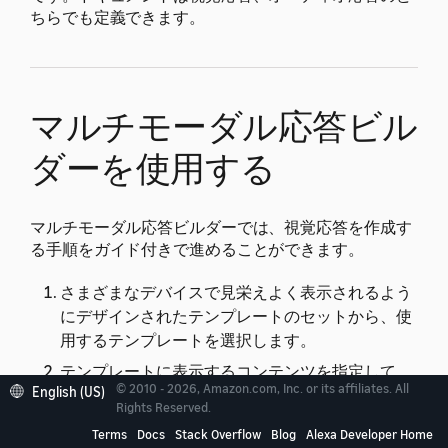
ちらでも定義できます。
マルチモーダル応答ビル
ダーを使用する
マルチモーダル応答ビルダーでは、視覚応答を作成す
る手順をガイド付きで進めることができます。
さまざまなデバイスで見栄えよく表示されるよう
にデザインされたテンプレートのセットから、使
用するテンプレートを選択します。
テンプレートに表示するコンテンツを指定して、
© 2010 - 2026, Amazon.com, Inc. or its affiliates. All
English (US)
応答をカスタマイズします。
Rights Reserved.
開発者コンソールとデバイスの両方で応答をプレ
Terms
Docs
Stack Overflow
Blog
Alexa Developer Home