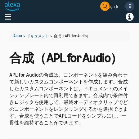
Sign In
Welcome! Ask the DevAssistant
Toggle navigation
Toggl
Alexa
>
ドキュメント
>
合成（APL for Audio）
合成（APL for Audio）
APL for Audioの合成は、コンポーネントを組み合わせ
て新しいカスタムコンポーネントを作成します。合成
したカスタムコンポーネントは、ドキュメントのメイ
ンテンプレート内で再利用できます。
合成内で条件付
きロジックを使用して、最終オーディオクリップでど
のコンポーネントをレンダリングするかを選択できま
す。合成を使うことでAPLコードをシンプルにし、一
貫性を維持することができます。