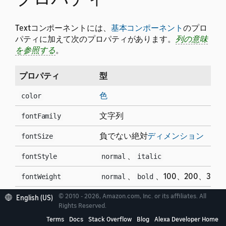
Textコンポーネントには、
基本コンポーネント
のプロ
パティに加えて次のプロパティがあります。
列の意味
を参照する
。
プロパティ
型
色
color
文字列
fontFamily
負でない絶対
ディメンション
fontSize
、
fontStyle
normal
italic
、
、100、200、300
fontWeight
normal
bold
文字列
© 2010 - 2026, Amazon.com, Inc. or its affiliates. All
lang
English (US)
Rights Reserved.
絶対
ディメンション
letterSpacing
Terms
Docs
Stack Overflow
Blog
Alexa Developer Home