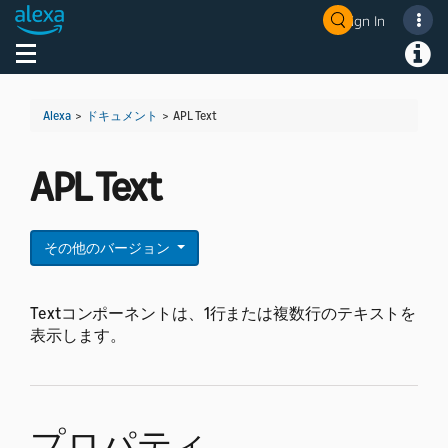
Sign In
Welcome! Ask the DevAssistant
Toggle navigation
Toggl
Alexa
>
ドキュメント
>
APL Text
APL Text
その他のバージョン
Textコンポーネントは、1行または複数行のテキストを
表示します。
プロパティ