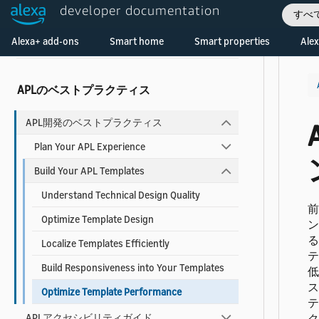
developer documentation
トの使用
すべ
Welcome! Ask the DevAssistant
Alexa+ add-ons
Smart home
Smart properties
Alex
APL向けAlexa Design System
APLのベストプラクティス
APL開発のベストプラクティス
Plan Your APL Experience
Build Your APL Templates
Understand Technical Design Quality
前
Optimize Template Design
ン
る
Localize Templates Efficiently
テ
Build Responsiveness into Your Templates
低
ス
Optimize Template Performance
テ
APLアクセシビリティガイド
ク