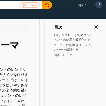
Sign In
AI Mode
APLテンプレートでのコンポー
ネントの使用を最適化する
ォーマ
ユーザーに認識されるレイテ
ンシーを低減する
関連トピック
メントのレンダリ
デザインを作成す
レートでは、レイ
力や使いやすさが
スの全体的な質と
キュメントのレイ
います。このセ
ォーマンスを最