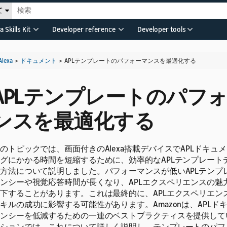
て
a Skills Kit
Developer reference
Developer tools
Alexa
>
ドキュメント
>
APLテンプレートのパフォーマンスを最適化する
APLテンプレートのパフ
ンスを最適化する
のトピックでは、画面付きのAlexa搭載デバイスでAPLドキュ
グにかかる時間を短縮するために、効率的なAPLテンプレート
方法について説明しました。パフォーマンスが低いAPLテンプ
ンシーや視覚応答時間が長くなり、APLエクスペリエンスの魅
下することがあります。これは最終的に、APLエクスペリエン
キルの成功に影響する可能性があります。Amazonは、APLド
ンシーを低減するための一連のベストプラクティスを提供して
ションでは、これについて詳しく説明し、テンプレートのパフ