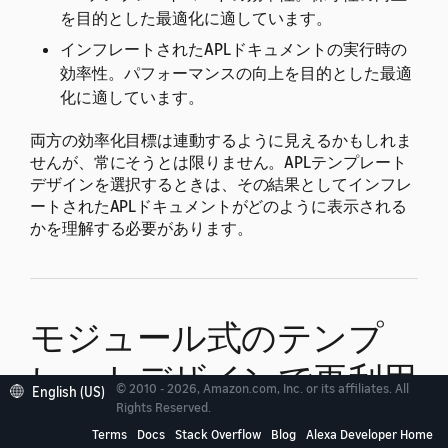
を目的とした最適化に適しています。
インフレートされたAPLドキュメントの実行時の
効率性。パフォーマンスの向上を目的とした最適
化に適しています。
両方の効率化目標は連動するように見えるかもしれま
せんが、常にそうとは限りません。APLテンプレート
デザインを選択するときは、その結果としてインフレ
ートされたAPLドキュメントがどのように表示される
かを理解する必要があります。
モジュール式のテンプ
レートデザインで再利用
© 2010 - 2026, Amazon.com, Inc. or its affiliates. All
English (US)
Rights Reserved.
性を高める
Terms
Docs
Stack Overflow
Blog
Alexa Developer Home