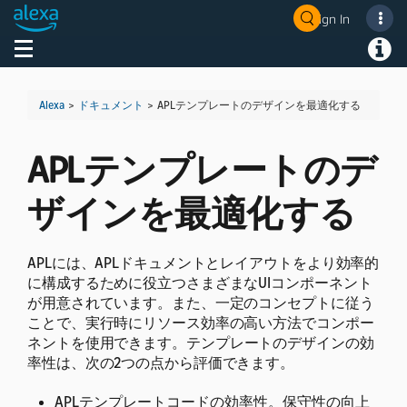
Sign In
Welcome! Ask the DevAssistant
Toggle navigation
Toggl
Alexa
>
ドキュメント
>
APLテンプレートのデザインを最適化する
APLテンプレートのデ
ザインを最適化する
APLには、APLドキュメントとレイアウトをより効率的
に構成するために役立つさまざまなUIコンポーネント
が用意されています。また、一定のコンセプトに従う
ことで、実行時にリソース効率の高い方法でコンポー
ネントを使用できます。
テンプレートのデザインの効
率性は、次の2つの点から評価できます。
APLテンプレートコードの効率性。保守性の向上