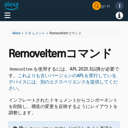
Sign In
Toggle navigation
Toggl
Alexa
>
ドキュメント
>
RemoveItemコマンド
RemoveItemコマンド
を使用するには、APL 2023.3以降が必要で
RemoveItem
す。
これよりも古いバージョンのAPLを実行している
デバイスには、別のエクスペリエンスを提供してくだ
さい
。
インフレートされたドキュメントからコンポーネント
を削除し、構造の変更を反映するようにレイアウトを
調整します。