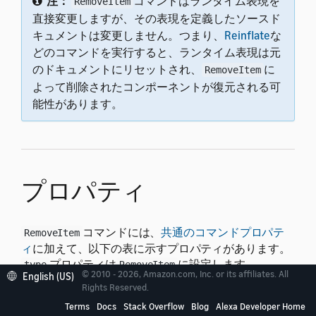
注：
コマンドはランタイム表現を
RemoveItem
直接変更しますが、その表現を定義したソースド
キュメントは変更しません。つまり、
Reinflate
な
どのコマンドを実行すると、ランタイム表現は元
のドキュメントにリセットされ、
に
RemoveItem
よって削除されたコンポーネントが復元される可
能性があります。
プロパティ
コマンドには、
共通のコマンドプロパテ
RemoveItem
ィ
に加えて、以下の表に示すプロパティがあります。
プロパティは
に設定します。
type
RemoveItem
© 2010 - 2026, Amazon.com, Inc. or its affiliates. All
English (US)
Rights Reserved.
コマンドを実行するために値が必要なプロパティの場
Terms
Docs
Stack Overflow
Blog
Alexa Developer Home
合、以下の表の「デフォルト」列に「必須」と表示さ