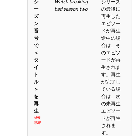
シ
Watch breaking
シリーズ
ー
bad season two
の最後に
ズ
再生した
ン
エピソー
番
ドが再生
号
途中の場
で
合は、そ
＜
のエピソ
タ
ードが再
イ
生されま
ト
す。再生
ル
が完了し
＞
ている場
を
合は、次
再
の未再生
生
エピソー
省略
ドが再生
可能
されま
す。