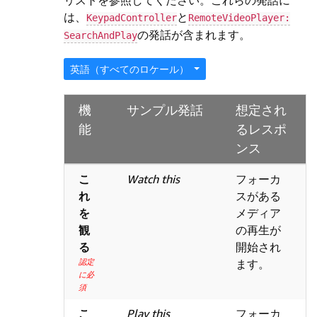
リストを参照してください。これらの発話に
は、
と
KeypadController
RemoteVideoPlayer:
の発話が含まれます。
SearchAndPlay
英語（すべてのロケール）
機
サンプル発話
想定され
能
るレスポ
ンス
こ
Watch this
フォーカ
れ
スがある
を
メディア
観
の再生が
る
開始され
認定
ます。
に必
須
こ
Play this
フォーカ