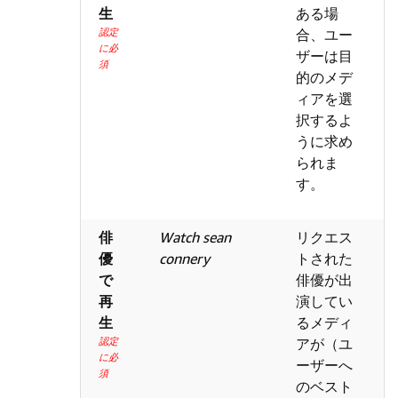
生
ある場
認定
合、ユー
に必
ザーは目
須
的のメデ
ィアを選
択するよ
うに求め
られま
す。
俳
Watch sean
リクエス
優
connery
トされた
で
俳優が出
再
演してい
生
るメディ
認定
アが（ユ
に必
ーザーへ
須
のベスト