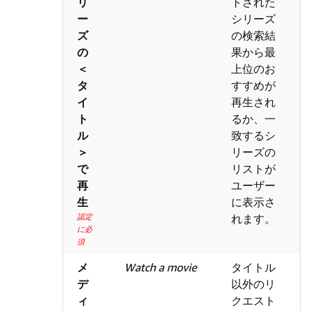
リ
トされた
ー
シリーズ
ズ
の検索結
の
果から最
＜
上位のお
タ
すすめが
イ
再生され
ト
るか、一
ル
致するシ
＞
リーズの
で
リストが
再
ユーザー
生
に表示さ
認定
れます。
に必
須
メ
Watch a movie
タイトル
デ
以外のリ
ィ
クエスト