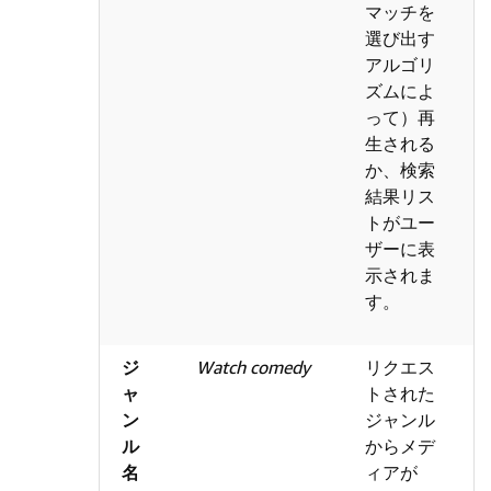
マッチを
選び出す
アルゴリ
ズムによ
って）再
生される
か、検索
結果リス
トがユー
ザーに表
示されま
す。
ジ
Watch comedy
リクエス
ャ
トされた
ン
ジャンル
ル
からメデ
名
ィアが