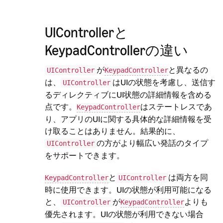
UIControllerと
KeypadControllerの違い
が
と異なるの
UIController
KeypadController
は、
はUIの状態を考慮し、送信す
UIController
るディレクティブにUI状態の詳細情報を含める
点です。
はステートレスであ
KeypadController
り、アプリのUIに関する具体的な詳細情報を受
け取ることはありません。結果的に、
の方がより幅広い発話のタイプ
UIController
をサポートできます。
と
は両方を同
KeypadController
UIController
時に使用できます。UIの状態が利用可能になる
と、
が
よりも
UIController
KeypadController
優先されます。UIの状態が利用できない場合