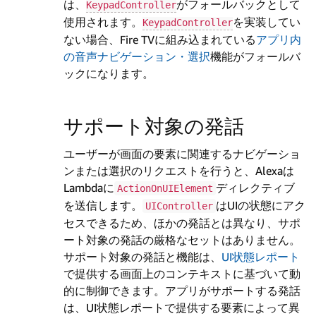
は、
がフォールバックとして
KeypadController
使用されます。
を実装してい
KeypadController
ない場合、Fire TVに組み込まれている
アプリ内
の音声ナビゲーション・選択
機能がフォールバ
ックになります。
サポート対象の発話
ユーザーが画面の要素に関連するナビゲーショ
ンまたは選択のリクエストを行うと、Alexaは
Lambdaに
ディレクティブ
ActionOnUIElement
を送信します。
はUIの状態にアク
UIController
セスできるため、ほかの発話とは異なり、サポ
ート対象の発話の厳格なセットはありません。
サポート対象の発話と機能は、
UI状態レポート
で提供する画面上のコンテキストに基づいて動
的に制御できます。アプリがサポートする発話
は、UI状態レポートで提供する要素によって異