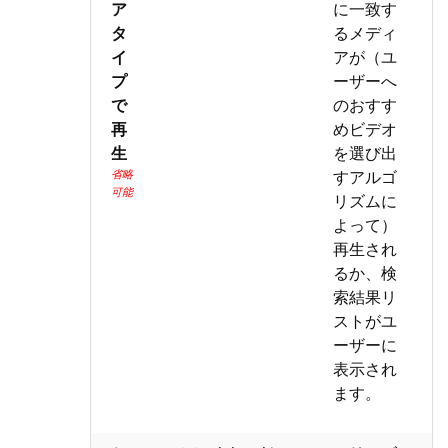
ア
に一致す
タ
るメディ
イ
アが（ユ
プ
ーザーへ
で
のおすす
再
めビデオ
生
を選び出
省略
すアルゴ
可能
リズムに
よって）
再生され
るか、検
索結果リ
ストがユ
ーザーに
表示され
ます。