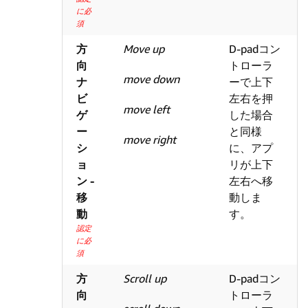
に必
須
方
Move up
D-padコン
向
トローラ
move down
ナ
ーで上下
ビ
左右を押
move left
ゲ
した場合
ー
と同様
move right
シ
に、アプ
ョ
リが上下
ン -
左右へ移
移
動しま
動
す。
認定
に必
須
方
Scroll up
D-padコン
向
トローラ