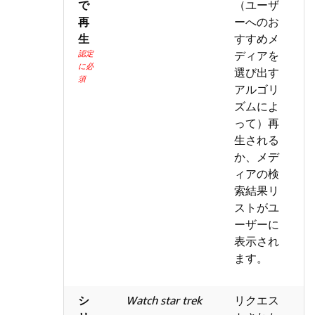
で
（ユーザ
再
ーへのお
生
すすめメ
認定
ディアを
に必
選び出す
須
アルゴリ
ズムによ
って）再
生される
か、メデ
ィアの検
索結果リ
ストがユ
ーザーに
表示され
ます。
シ
Watch star trek
リクエス