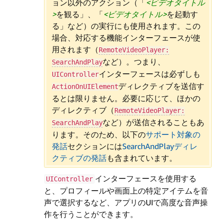
ョン以外のアクション（「
ビデオタイトル
を観る」、「
ビデオタイトル
を起動す
る」など）の実行にも使用されます。この
場合、対応する機能インターフェースが使
用されます（
RemoteVideoPlayer:
など）。つまり、
SearchAndPlay
インターフェースは必ずしも
UIController
ディレクティブを送信す
ActionOnUIElement
るとは限りません。必要に応じて、ほかの
ディレクティブ（
RemoteVideoPlayer:
など）が送信されることもあ
SearchAndPlay
ります。そのため、以下の
サポート対象の
発話
セクションには
SearchAndPlayディレ
クティブの発話
も含まれています。
インターフェースを使用する
UIController
と、プロフィールや画面上の特定アイテムを音
声で選択するなど、アプリのUIで高度な音声操
作を行うことができます。