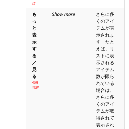
須
も
Show more
さらに多
っ
くのアイ
と
テムが表
表
示されま
示
す。たと
す
えば、リ
る
ストに表
／
示される
見
アイテム
る
数が限ら
省略
れている
可能
場合は、
さらに多
くのアイ
テムが取
得されて
表示され