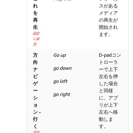
れ
スがある
を
メディア
再
の再生が
生
開始され
認定
ます。
に必
須
方
Go up
D-padコン
向
トローラ
go down
ナ
ーで上下
ビ
左右を押
go left
ゲ
した場合
ー
と同様
go right
シ
に、アプ
ョ
リが上下
ン -
左右へ移
行
動しま
く
す。
認定