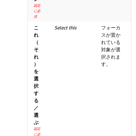
認定
に必
須
こ
Select this
フォーカ
れ
スが置か
（
れている
そ
対象が選
れ
択されま
）
す。
を
選
択
す
る
／
選
ぶ
認定
に必