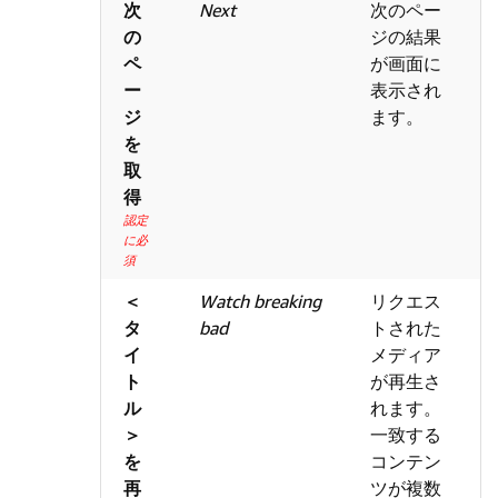
次
Next
次のペー
の
ジの結果
ペ
が画面に
ー
表示され
ジ
ます。
を
取
得
認定
に必
須
＜
Watch breaking
リクエス
タ
bad
トされた
イ
メディア
ト
が再生さ
ル
れます。
＞
一致する
を
コンテン
再
ツが複数