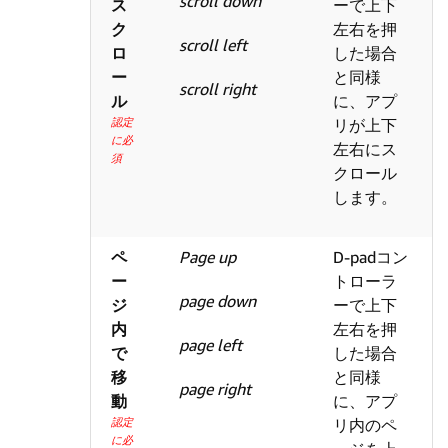
scroll down
ス
ーで上下
ク
左右を押
scroll left
ロ
した場合
ー
と同様
scroll right
ル
に、アプ
認定
リが上下
に必
左右にス
須
クロール
します。
ペ
Page up
D-padコン
ー
トローラ
page down
ジ
ーで上下
内
左右を押
page left
で
した場合
移
と同様
page right
動
に、アプ
認定
リ内のペ
に必