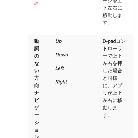
ージを上
須
下左右に
移動しま
す。
動
Up
D-padコン
詞
トローラ
Down
の
ーで上下
な
左右を押
Left
い
した場合
方
と同様
Right
向
に、アプ
ナ
リが上下
ビ
左右に移
ゲ
動しま
ー
す。
シ
ョ
ン