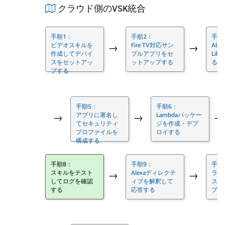
クラウド側のVSK統合
手順1：
手順2：
手順
ビデオスキルを
Fire TV対応サン
Alexa
→
→
作成してデバイ
プルアプリをセ
Lib
スをセットアッ
ットアップする
る
プする
手順5：
手順6：
アプリに署名し
Lambdaパッケー
→
→
→
てセキュリティ
ジを作成・デプ
プロファイルを
ロイする
構成する
手順8：
手順9：
手順
スキルをテスト
Alexaディレクテ
ライ
→
→
してログを確認
ィブを解釈して
スト
する
応答する
プッ