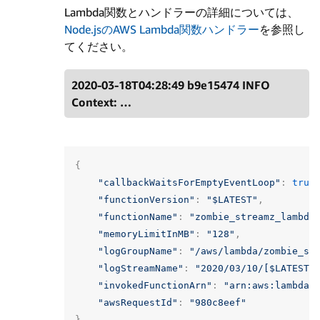
Lambda関数とハンドラーの詳細については、
Node.jsのAWS Lambda関数ハンドラー
を参照し
てください。
2020-03-18T04:28:49 b9e15474 INFO
Context: …
{
"callbackWaitsForEmptyEventLoop"
:
true
"functionVersion"
:
"$LATEST"
,
"functionName"
:
"zombie_streamz_lambda
"memoryLimitInMB"
:
"128"
,
"logGroupName"
:
"/aws/lambda/zombie_st
"logStreamName"
:
"2020/03/10/[$LATEST]
"invokedFunctionArn"
:
"arn:aws:lambda:
"awsRequestId"
:
"980c8eef"
}