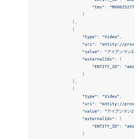
"tms"
:
"MV00252778
}
},
{
"type"
:
"Video"
,
"uri"
:
"entity://provi
"value"
:
"アイアンマン2"
,
"externalIds"
:
{
"ENTITY_ID"
:
"amzn
}
},
{
"type"
:
"Video"
,
"uri"
:
"entity://provi
"value"
:
"アイアンマン2"
,
"externalIds"
:
{
"ENTITY_ID"
:
"amzn
}