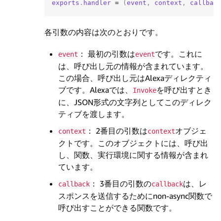
exports
.
handler
=
(
event
,
context
,
callbac
各引数の内容は次のとおりです。
： 最初の引数は
です。これに
event
event
は、呼び出し元の情報が含まれています。
この場合、呼び出し元はAlexaディレクティ
ブです。Alexaでは、
を呼び出すとき
Invoke
に、JSON形式の文字列としてこのディレク
ティブを渡します。
： 2番目の引数は
オブジェ
context
context
クトです。このオブジェクトには、呼び出
し、関数、実行環境に関する情報が含まれ
ています。
： 3番目の引数の
は、レ
callback
callback
スポンスを送信するためにnon-async関数で
呼び出すことができる関数です。