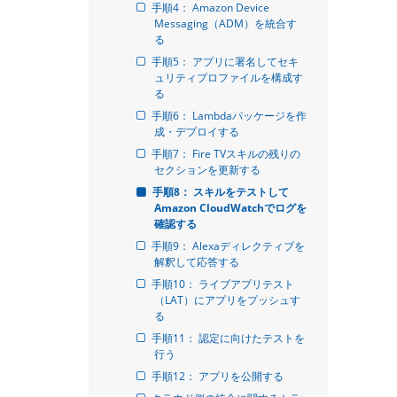
手順4： Amazon Device 
Messaging（ADM）を統合す
る
手順5： アプリに署名してセキ
ュリティプロファイルを構成す
る
手順6： Lambdaパッケージを作
成・デプロイする
手順7： Fire TVスキルの残りの
セクションを更新する
手順8： スキルをテストして
Amazon CloudWatchでログを
確認する
手順9： Alexaディレクティブを
解釈して応答する
手順10： ライブアプリテスト
（LAT）にアプリをプッシュす
る
手順11： 認定に向けたテストを
行う
手順12： アプリを公開する