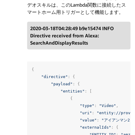
デオスキルは、このLambda関数に接続したス
マートホーム用トリガーとして機能します。
2020-03-18T04:28:49 b9e15474 INFO
Directive received from Alexa:
SearchAndDisplayResults
{
"directive"
:
{
"payload"
:
{
"entities"
:
[
{
"type"
:
"Video"
,
"uri"
:
"entity://provi
"value"
:
"アイアンマン2"
,
"externalIds"
:
{
"ENTITY_ID"
:
"amzn