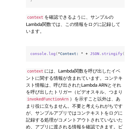
を確認できるように、サンプルの
context
Lambda関数では、この情報をログに記録して
います。
console
.
log
(
"
Context: 
"
+
JSON
.
stringify
(
c
には、Lambda関数を呼び出したイベ
context
ントに関する情報が含まれています。コンテキ
スト情報は、呼び出されたLambda ARNとそれ
を呼び出したトリガー（ビデオスキル、つまり
）を示すこと以外は、あ
invokedFunctionArn
まり役に立ちません。不要と考えられがちです
が、サンプルアプリではコンテキストをログに
記録する処理がコメントアウトされていないた
め、アプリに渡される情報を確認できます。ビ