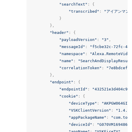
"searchText"
:
{
"transcribed"
:
"アイアンマン
}
},
"header"
:
{
"payloadVersion"
:
"3"
,
"messageId"
:
"f5cbe32c-72fc-48
"namespace"
:
"Alexa.RemoteVide
"name"
:
"SearchAndDisplayResul
"correlationToken"
:
"7e8bdcef-
},
"endpoint"
:
{
"endpointId"
:
"432521e3d404c9e
"cookie"
:
{
"deviceType"
:
"AKPGW064GI9
"VSKClientVersion"
:
"1.4.6
"appPackageName"
:
"com.tom
"deviceId"
:
"G070VM1694861
"appName"
:
"VSKFireTV"
,