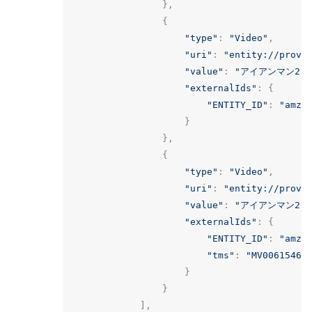
},
{
"type"
:
"Video"
,
"uri"
:
"entity://provi
"value"
:
"アイアンマン2"
,
"externalIds"
:
{
"ENTITY_ID"
:
"amzn
}
},
{
"type"
:
"Video"
,
"uri"
:
"entity://provi
"value"
:
"アイアンマン2"
,
"externalIds"
:
{
"ENTITY_ID"
:
"amzn
"tms"
:
"MV00615466
}
}
],