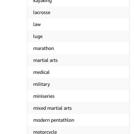
kayaking
lacrosse
law
luge
marathon
martial arts
medical
military
miniseries
mixed martial arts
modern pentathlon
motorcycle