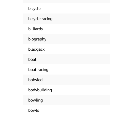
bicycle
bicycle racing
billiards
biography
blackjack
boat
boat racing
bobsled
bodybuilding
bowling
bowls