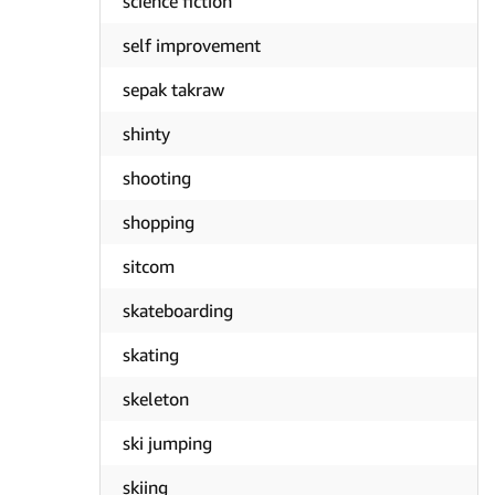
science fiction
self improvement
sepak takraw
shinty
shooting
shopping
sitcom
skateboarding
skating
skeleton
ski jumping
skiing