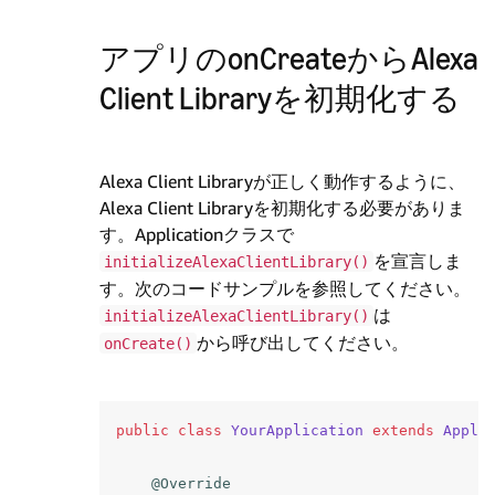
アプリのonCreateからAlexa
Client Libraryを初期化する
Alexa Client Libraryが正しく動作するように、
Alexa Client Libraryを初期化する必要がありま
す。Applicationクラスで
を宣言しま
initializeAlexaClientLibrary()
す。次のコードサンプルを参照してください。
は
initializeAlexaClientLibrary()
から呼び出してください。
onCreate()
public
class
YourApplication
extends
Appli
@Override