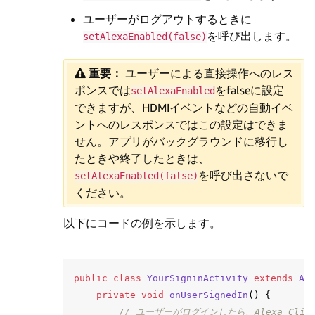
ユーザーがログアウトするときに
を呼び出します。
setAlexaEnabled(false)
重要：
ユーザーによる直接操作へのレス
ポンスでは
をfalseに設定
setAlexaEnabled
できますが、HDMIイベントなどの自動イベ
ントへのレスポンスではこの設定はできま
せん。アプリがバックグラウンドに移行し
たときや終了したときは、
を呼び出さないで
setAlexaEnabled(false)
ください。
以下にコードの例を示します。
public
class
YourSigninActivity
extends
Ac
private
void
onUserSignedIn
()
{
// ユーザーがログインしたら、Alexa Clie