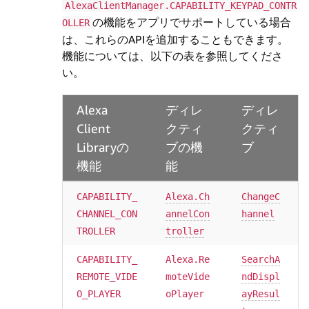
AlexaClientManager.CAPABILITY_KEYPAD_CONTR
の機能をアプリでサポートしている場合
OLLER
は、これらのAPIを追加することもできます。
機能については、以下の表を参照してくださ
い。
Alexa
ディレ
ディレ
Client
クティ
クティ
Libraryの
ブの機
ブ
機能
能
CAPABILITY_
Alexa.Ch
ChangeC
CHANNEL_CON
annelCon
hannel
TROLLER
troller
CAPABILITY_
Alexa.Re
SearchA
REMOTE_VIDE
moteVide
ndDispl
O_PLAYER
oPlayer
ayResul