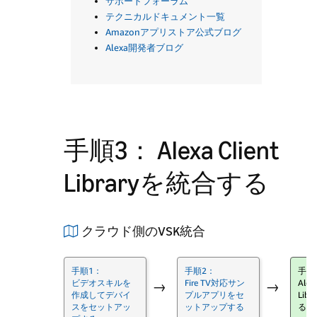
サポートフォーラム
テクニカルドキュメント一覧
Amazonアプリストア公式ブログ
Alexa開発者ブログ
手順3： Alexa Client
Libraryを統合する
クラウド側のVSK統合
手順1：
手順2：
手順
ビデオスキルを
Fire TV対応サン
Alexa
→
→
作成してデバイ
プルアプリをセ
Lib
スをセットアッ
ットアップする
る