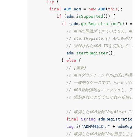
try
{
final
ADM
adm
=
new
ADM
(
this
);
if
(
adm
.
isSupported
())
{
if
(
adm
.
getRegistrationId
()
==
// ADMの準備ができていません。AD
// startRegister() API
// 登録されたADM IDを使用して、A
adm
.
startRegister
();
}
else
{
// [重要]
// ADMダウンチャンネルは既に利
// 一般的なケースです。Fire TV
// ADM登録情報をキャッシュし、ア
// 識別されるとすぐにそれを提供し
// 取得したADM登録IDをAlexa C
final
String
admRegistration
Log
.
i
(
"ADM登録ID："
+
admRegis
// 取得したADM登録IDを指定します