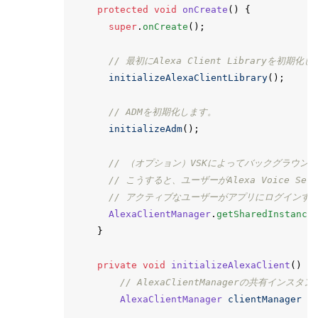
protected
void
onCreate
()
{
super
.
onCreate
();
// 最初にAlexa Client Libraryを初期化
initializeAlexaClientLibrary
();
// ADMを初期化します。
initializeAdm
();
// （オプション）VSKによってバックグラウンドで
// こうすると、ユーザーがAlexa Voice 
// アクティブなユーザーがアプリにログインす
AlexaClientManager
.
getSharedInstance
}
private
void
initializeAlexaClient
()
{
// AlexaClientManagerの共有インス
AlexaClientManager
clientManager
=