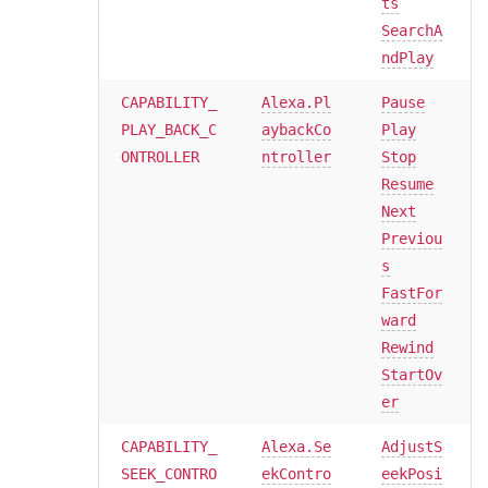
ts
SearchA
ndPlay
CAPABILITY_
Alexa.Pl
Pause
PLAY_BACK_C
aybackCo
Play
ONTROLLER
ntroller
Stop
Resume
Next
Previou
s
FastFor
ward
Rewind
StartOv
er
CAPABILITY_
Alexa.Se
AdjustS
SEEK_CONTRO
ekContro
eekPosi