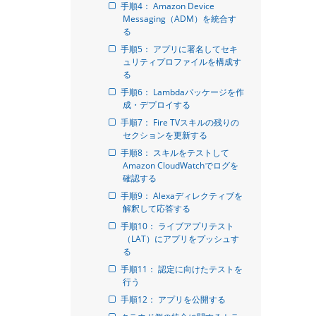
手順4： Amazon Device 
Messaging（ADM）を統合す
る
手順5： アプリに署名してセキ
ュリティプロファイルを構成す
る
手順6： Lambdaパッケージを作
成・デプロイする
手順7： Fire TVスキルの残りの
セクションを更新する
手順8： スキルをテストして
Amazon CloudWatchでログを
確認する
手順9： Alexaディレクティブを
解釈して応答する
手順10： ライブアプリテスト
（LAT）にアプリをプッシュす
る
手順11： 認定に向けたテストを
行う
手順12： アプリを公開する