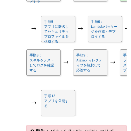
プする
手順5：
手順6：
アプリに署名し
Lambdaパッケー
→
→
→
てセキュリティ
ジを作成・デプ
プロファイルを
ロイする
構成する
手順8：
手順9：
手順
スキルをテスト
Alexaディレクテ
ライ
→
→
してログを確認
ィブを解釈して
スト
する
応答する
プッ
手順12：
アプリを公開す
→
る