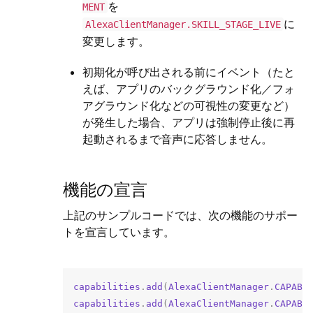
を
MENT
に
AlexaClientManager.SKILL_STAGE_LIVE
変更します。
初期化が呼び出される前にイベント（たと
えば、アプリのバックグラウンド化／フォ
アグラウンド化などの可視性の変更など）
が発生した場合、アプリは強制停止後に再
起動されるまで音声に応答しません。
機能の宣言
上記のサンプルコードでは、次の機能のサポー
トを宣言しています。
capabilities
.
add
(
AlexaClientManager
.
CAPABI
capabilities
.
add
(
AlexaClientManager
.
CAPABI