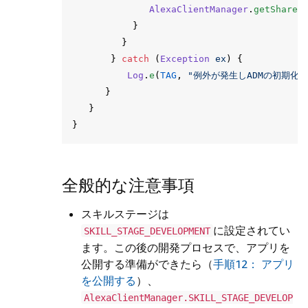
AlexaClientManager
.
getShared
}
}
}
catch
(
Exception
ex
)
{
Log
.
e
(
TAG
,
"例外が発生しADMの初期化
}
}
}
全般的な注意事項
スキルステージは
に設定されてい
SKILL_STAGE_DEVELOPMENT
ます。この後の開発プロセスで、アプリを
公開する準備ができたら（
手順12： アプリ
を公開する
）、
AlexaClientManager.SKILL_STAGE_DEVELOP