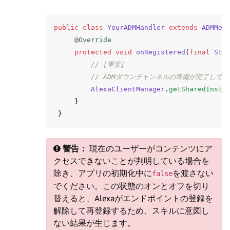
public
class
YourADMHandler
extends
ADMMes
@Override
protected
void
onRegistered
(
final
Str
// [重要]
// ADMダウンチャンネルの準備が完了して
AlexaClientManager
.
getSharedInsta
}
}
警告：
現在のユーザーがコンテンツにア
クセスできないことが判明している場合を
除き、アプリの初期化中に
を渡さない
false
でください。この状態のオンとオフを切り
替えると、Alexaがエンドポイントの登録を
解除して再登録するため、スキルに意図し
ない結果が生じます。