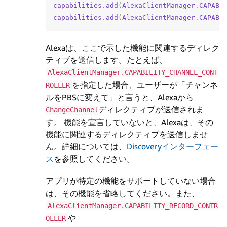
capabilities
.
add
(
AlexaClientManager
.
CAPABI
capabilities
.
add
(
AlexaClientManager
.
CAPABI
Alexaは、ここで示した機能に関連するディレク
ティブを送信します。たとえば、
AlexaClientManager.CAPABILITY_CHANNEL_CONT
を指定した場合、ユーザーが「チャンネ
ROLLER
ルをPBSに変えて」と言うと、Alexaから
ディレクティブが送信されま
ChangeChannel
す。 機能を宣言していないと、Alexaは、その
機能に関連するディレクティブを送信しませ
ん。詳細については、
Discoveryインターフェー
ス
を参照してください。
アプリが特定の機能をサポートしていない場合
は、その機能を省略してください。また、
AlexaClientManager.CAPABILITY_RECORD_CONTR
や
OLLER