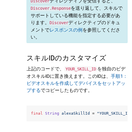
ディレクティブを受信すると、
Discover
を送り返して、スキルで
Discover.Response
サポートしている機能を指定する必要があ
ります。
ディレクティブのドキュ
Discover
メントで
レスポンスの例
を参照してくださ
い。
スキルIDのカスタマイズ
上記のコードで、
を独自のビデ
YOUR_SKILL_ID
オスキルIDに置き換えます。このIDは、
手順1：
ビデオスキルを作成してデバイスをセットアッ
プする
でコピーしたものです。
final
String
alexaSkillId
=
"YOUR_SKILL_ID