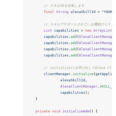
// スキルIDを収集します。
final
String
alexaSkillId
=
"YOUR_
// スキルでサポートされている機能のリスト
List
capabilities
=
new
ArrayList
<
capabilities
.
add
(
AlexaClientManage
capabilities
.
add
(
AlexaClientManage
capabilities
.
add
(
AlexaClientManage
capabilities
.
add
(
AlexaClientManage
// initialize()を呼び出してAlexa Cl
clientManager
.
initialize
(
getApplic
alexaSkillId
,
AlexaClientManager
.
SKILL_S
capabilities
);
}
private
void
initializeAdm
()
{