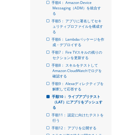
手順4： Amazon Device 
Messaging（ADM）を統合す
る
手順5： アプリに署名してセキ
ュリティプロファイルを構成す
る
手順6： Lambdaパッケージを作
成・デプロイする
手順7： Fire TVスキルの残りの
セクションを更新する
手順8： スキルをテストして
Amazon CloudWatchでログを
確認する
手順9： Alexaディレクティブを
解釈して応答する
手順10： ライブアプリテスト
（LAT）にアプリをプッシュす
る
手順11： 認定に向けたテストを
行う
手順12： アプリを公開する