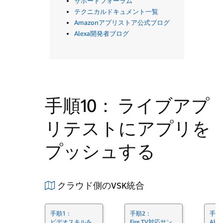
サポートフォーラム
テクニカルドキュメント一覧
Amazonアプリストア公式ブログ
Alexa開発者ブログ
手順10： ライブアプ
リテストにアプリを
プッシュする
クラウド側のVSK統合
手順1：
手順2：
手順
ビデオスキルを
Fire TV対応サン
Alexa