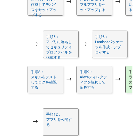
→
→
作成してデバイ
プルアプリをセ
Lib
スをセットアッ
ットアップする
る
プする
手順5：
手順6：
アプリに署名し
Lambdaパッケー
→
→
→
てセキュリティ
ジを作成・デプ
プロファイルを
ロイする
構成する
手順8：
手順9：
手順
スキルをテスト
Alexaディレクテ
ライ
→
→
してログを確認
ィブを解釈して
スト
する
応答する
プッ
手順12：
アプリを公開す
→
る