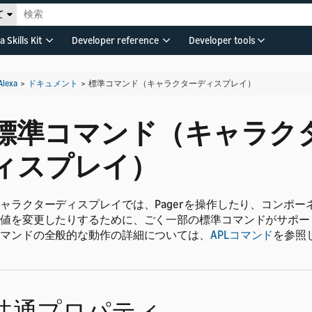
て
a Skills Kit
Developer reference
Developer tools
Alexa
>
ドキュメント
>
標準コマンド（キャラクターディスプレイ）
標準コマンド（キャラク
ィスプレイ）
ャラクターディスプレイでは、Pagerを操作したり、コンポー
値を変更したりするために、ごく一部の標準コマンドがサポート
マンドの全般的な動作の詳細については、
APLコマンド
を参照
共通プロパティ