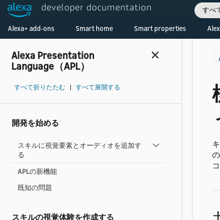
developer documentation
すべ
Welcome! Ask the DevAssistant
Alexa+ add-ons
Smart home
Smart properties
Alex
Alexa Presentation
Language（APL）
すべて折りたたむ
|
すべて展開する
開発を始める
キ
スキルに視覚要素とオーディオを追加す
の
る
コ
APLの新機能
既知の問題
スキルの視覚体験を作成する