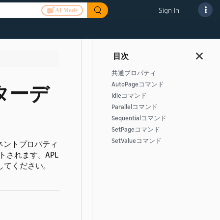
Sign In
AI Mode
共通プロパティ
AutoPageコマンド
ターデ
Idleコマンド
Parallelコマンド
Sequentialコマンド
SetPageコマンド
SetValueコマンド
ネントプロパティ
されます。APL
してください。