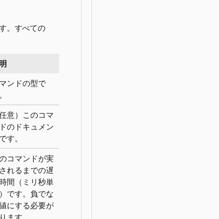
ます。すべての
明
マンドの型で
。
任意）このコマ
ドのドキュメン
です。
のコマンドが実
されるまでの遅
時間（ミリ秒単
）です。負でな
値にする必要が
ります。