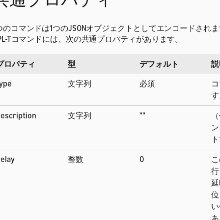
つのコマンドは1つのJSONオブジェクトとしてエンコードされ
PL-Tコマンドには、次の共通プロパティがあります。
プロパティ
型
デフォルト
説
ype
文字列
必須
コ
す
escription
文字列
""
（
ン
ト
elay
整数
0
こ
行
延
位
い
あ