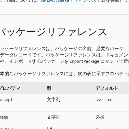
。詳細については、
APL向けAlexaデザインシステム
を参照して
パッケージリファレンス
ッケージリファレンスは、パッケージの名前、必要なバージョ
データレコードです。
パッケージリファレンスは、ドキュメン
や、インポートするパッケージを
コマンドで定
ImportPackage
本的なパッケージリファレンスには、次の表に示すプロパティ
プロパティ
型
デフォルト
文字列
accept
version
文字列
必須
name
URL
—
source