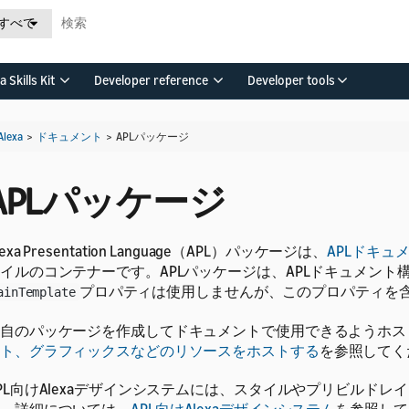
すべて
a Skills Kit
Developer reference
Developer tools
Alexa
>
ドキュメント
>
APLパッケージ
APLパッケージ
lexa Presentation Language（APL）パッケージは、
APLドキュ
イルのコンテナーです。APLパッケージは、APLドキュメント
プロパティは使用しませんが、このプロパティを
ainTemplate
自のパッケージを作成してドキュメントで使用できるようホス
ト、グラフィックスなどのリソースをホストする
を参照してく
PL向けAlexaデザインシステムには、スタイルやプリビルド