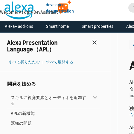
developer
documentation
Welcome! Ask the DevAssistant
Alexa+ add-ons
Smart home
Smart properties
Alex
Alexa Presentation
Language（APL）
すべて折りたたむ
|
すべて展開する
A
開発を始める
タ
m
スキルに視覚要素とオーディオを追加す
る
独
APLの新機能
ウ
既知の問題
A